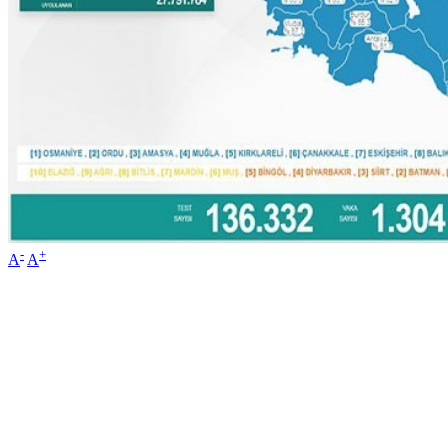
-
+
A
A