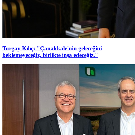
Turgay Kılıç: "Çanakkale'nin geleceğini
beklemeyeceğiz, birlikte inşa edeceğiz."