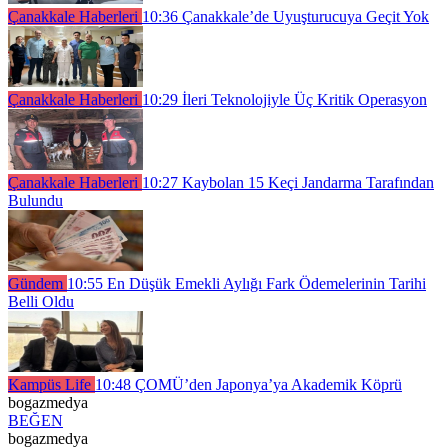
Çanakkale Haberleri
10:36
Çanakkale’de Uyuşturucuya Geçit Yok
Çanakkale Haberleri
10:29
İleri Teknolojiyle Üç Kritik Operasyon
Çanakkale Haberleri
10:27
Kaybolan 15 Keçi Jandarma Tarafından
Bulundu
Gündem
10:55
En Düşük Emekli Aylığı Fark Ödemelerinin Tarihi
Belli Oldu
Kampüs Life
10:48
ÇOMÜ’den Japonya’ya Akademik Köprü
bogazmedya
BEĞEN
bogazmedya