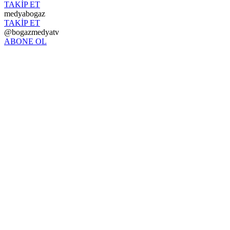
TAKİP ET
medyabogaz
TAKİP ET
@bogazmedyatv
ABONE OL