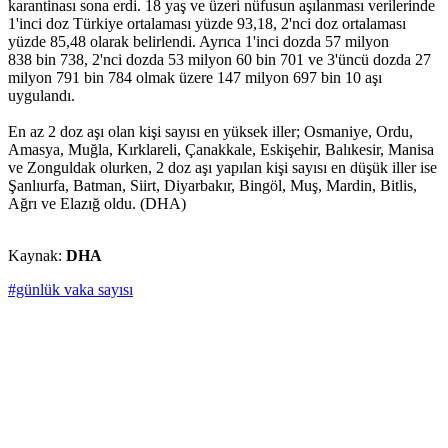
karantinası sona erdi. 18 yaş ve üzeri nüfusun aşılanması verilerinde
1'inci doz Türkiye ortalaması yüzde 93,18, 2'nci doz ortalaması
yüzde 85,48 olarak belirlendi. Ayrıca 1'inci dozda 57 milyon
838 bin 738, 2'nci dozda 53 milyon 60 bin 701 ve 3'üncü dozda 27
milyon 791 bin 784 olmak üzere 147 milyon 697 bin 10 aşı
uygulandı.
En az 2 doz aşı olan kişi sayısı en yüksek iller; Osmaniye, Ordu,
Amasya, Muğla, Kırklareli, Çanakkale, Eskişehir, Balıkesir, Manisa
ve Zonguldak olurken, 2 doz aşı yapılan kişi sayısı en düşük iller ise
Şanlıurfa, Batman, Siirt, Diyarbakır, Bingöl, Muş, Mardin, Bitlis,
Ağrı ve Elazığ oldu. (DHA)
Kaynak:
DHA
#günlük vaka sayısı