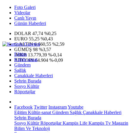
Foto Galeri
Videolar
Canlı Yayın
Günün Haberleri
DOLAR
47,74
%0,25
EURO
55,25
%0,43
G.ALTIN
6.660,55
%2,59
GÜMÜŞ
98
%3,57
Eğitim
IMKB
13.779,39
%-0,14
Kültür-sanat
BITCOIN
64.904
%-0,09
Gündem
Sağlık
Çanakkale Haberleri
Şehrin Burada
Sosyo Kültür
Röportajlar
Facebook
Twitter
Instagram
Youtube
Eğitim
Kültür-sanat
Gündem
Sağlık
Çanakkale Haberleri
Şehrin Burada
Sosyo Kültür
Röportajlar
Kampüs Life
Kampüs Tv
Magazin
Bilim Ve Teknoloji