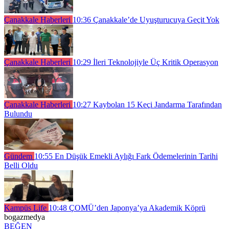
Çanakkale Haberleri
10:36
Çanakkale’de Uyuşturucuya Geçit Yok
Çanakkale Haberleri
10:29
İleri Teknolojiyle Üç Kritik Operasyon
Çanakkale Haberleri
10:27
Kaybolan 15 Keçi Jandarma Tarafından
Bulundu
Gündem
10:55
En Düşük Emekli Aylığı Fark Ödemelerinin Tarihi
Belli Oldu
Kampüs Life
10:48
ÇOMÜ’den Japonya’ya Akademik Köprü
bogazmedya
BEĞEN