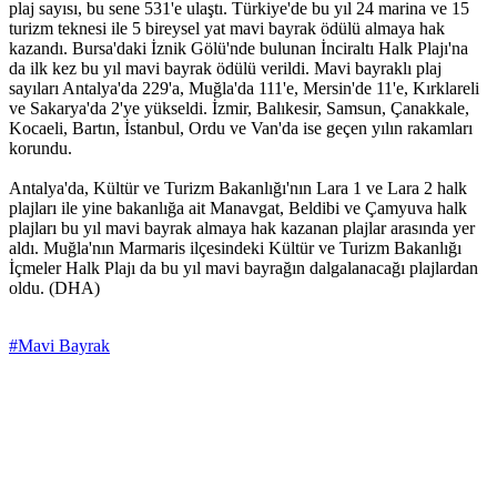
plaj sayısı, bu sene 531'e ulaştı. Türkiye'de bu yıl 24 marina ve 15
turizm teknesi ile 5 bireysel yat mavi bayrak ödülü almaya hak
kazandı. Bursa'daki İznik Gölü'nde bulunan İnciraltı Halk Plajı'na
da ilk kez bu yıl mavi bayrak ödülü verildi. Mavi bayraklı plaj
sayıları Antalya'da 229'a, Muğla'da 111'e, Mersin'de 11'e, Kırklareli
ve Sakarya'da 2'ye yükseldi. İzmir, Balıkesir, Samsun, Çanakkale,
Kocaeli, Bartın, İstanbul, Ordu ve Van'da ise geçen yılın rakamları
korundu.
Antalya'da, Kültür ve Turizm Bakanlığı'nın Lara 1 ve Lara 2 halk
plajları ile yine bakanlığa ait Manavgat, Beldibi ve Çamyuva halk
plajları bu yıl mavi bayrak almaya hak kazanan plajlar arasında yer
aldı. Muğla'nın Marmaris ilçesindeki Kültür ve Turizm Bakanlığı
İçmeler Halk Plajı da bu yıl mavi bayrağın dalgalanacağı plajlardan
oldu. (DHA)
#Mavi Bayrak