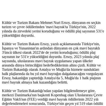
Kültür ve Turizm Bakanı Mehmet Nuri Ersoy, dünyanın en seçkin
turizm ve çevre ödüllerinden 'mavi bayrak'ta Türkiye'nin, 2022
yılında da zirvedeki yerini koruduğunu ve ödüllü plaj sayısının 531'e
yükseldiğini duyurdu.
Kültür ve Turizm Bakanı Ersoy, yazılı açıklamasında Türkiye'nin,
İspanya ve Yunanistan'ın ardından dünyanın en çok mavi bayraklı
3'üncü ülkesi olarak 2022'de de yerini koruduğunu; ödüllü plaj
sayısının ise 531'e yükseldiğini duyurdu. Ersoy, 2023 yılında plaj
sayısında, uluslararası mavi bayrak uygulaması yapan ülkeler
arasında dünya birinciliğini hedeflediklerinin altını çizdi. Kültür ve
Turizm Bakanlığı olarak Antalya ve Muğla'da hizmete sundukları
halk plajlarında da bu yıl mavi bayrağın dalgalanacağını vurgulayan
Ersoy, bakanlığın yaptırdığı Antalya'da 5, Muğla'da 1 halk plajının
mavi bayrak almaya hak kazandığını belirtti.
Kültür ve Turizm Bakanlığı'ndan yapılan bilgilendirmeye göre,
merkezi Danimarka'nın başkenti Kopenhag olan Uluslararası Çevre
Eğitim Vakfı'nın (FEE) verdiği mavi bayrak ödüllerinin 2022 yılı
değerlendirmeleri sonucunda, Türkiye'nin geçen yıl 519 olan ödüllü