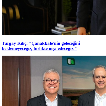
Turgay Kılıç: "Çanakkale'nin geleceğini
beklemeyeceğiz, birlikte inşa edeceğiz."