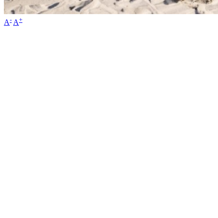
-
+
A
A