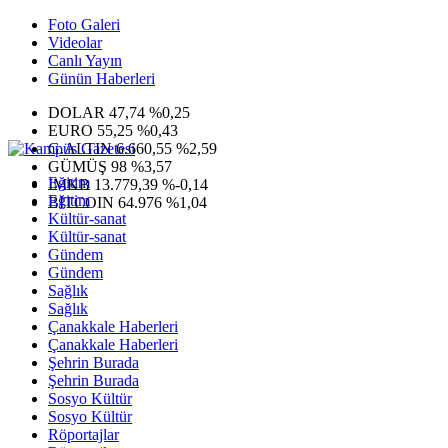
Foto Galeri
Videolar
Canlı Yayın
Günün Haberleri
DOLAR
47,74
%0,25
EURO
55,25
%0,43
G.ALTIN
6.660,55
%2,59
GÜMÜŞ
98
%3,57
Eğitim
IMKB
13.779,39
%-0,14
Eğitim
BITCOIN
64.976
%1,04
Kültür-sanat
Kültür-sanat
Gündem
Gündem
Sağlık
Sağlık
Çanakkale Haberleri
Çanakkale Haberleri
Şehrin Burada
Şehrin Burada
Sosyo Kültür
Sosyo Kültür
Röportajlar