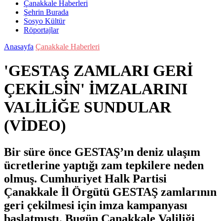
Çanakkale Haberleri
Şehrin Burada
Sosyo Kültür
Röportajlar
Anasayfa
Çanakkale Haberleri
'GESTAŞ ZAMLARI GERİ
ÇEKİLSİN' İMZALARINI
VALİLİĞE SUNDULAR
(VİDEO)
Bir süre önce GESTAŞ’ın deniz ulaşım
ücretlerine yaptığı zam tepkilere neden
olmuş. Cumhuriyet Halk Partisi
Çanakkale İl Örgütü GESTAŞ zamlarının
geri çekilmesi için imza kampanyası
başlatmıştı. Bugün Çanakkale Valiliği