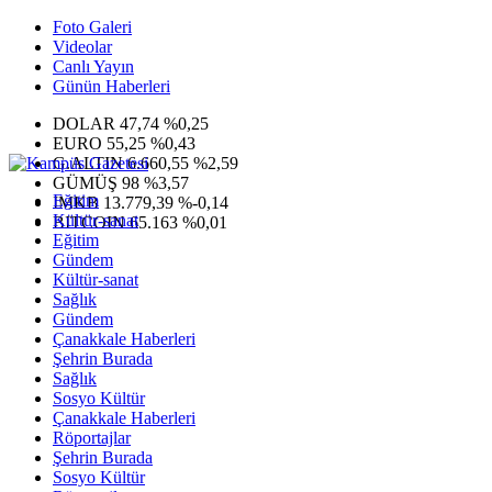
Foto Galeri
Videolar
Canlı Yayın
Günün Haberleri
DOLAR
47,74
%0,25
EURO
55,25
%0,43
G.ALTIN
6.660,55
%2,59
GÜMÜŞ
98
%3,57
Eğitim
IMKB
13.779,39
%-0,14
Kültür-sanat
BITCOIN
65.163
%0,01
Eğitim
Gündem
Kültür-sanat
Sağlık
Gündem
Çanakkale Haberleri
Şehrin Burada
Sağlık
Sosyo Kültür
Çanakkale Haberleri
Röportajlar
Şehrin Burada
Sosyo Kültür