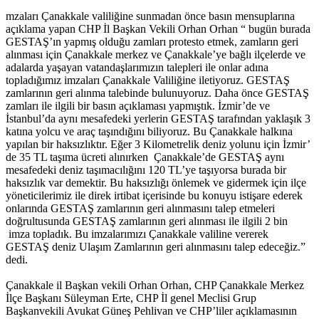
mzaları Çanakkale valiliğine sunmadan önce basın mensuplarına
açıklama yapan CHP İl Başkan Vekili Orhan Orhan “ bugün burada
GESTAŞ’ın yapmış olduğu zamları protesto etmek, zamların geri
alınması için Çanakkale merkez ve Çanakkale’ye bağlı ilçelerde ve
adalarda yaşayan vatandaşlarımızın talepleri ile onlar adına
topladığımız imzaları Çanakkale Valiliğine iletiyoruz. GESTAŞ
zamlarının geri alınma talebinde bulunuyoruz. Daha önce GESTAŞ
zamları ile ilgili bir basın açıklaması yapmıştık. İzmir’de ve
İstanbul’da aynı mesafedeki yerlerin GESTAŞ tarafından yaklaşık 3
katına yolcu ve araç taşındığını biliyoruz. Bu Çanakkale halkına
yapılan bir haksızlıktır. Eğer 3 Kilometrelik deniz yolunu için İzmir’
de 35 TL taşıma ücreti alınırken Çanakkale’de GESTAŞ aynı
mesafedeki deniz taşımacılığını 120 TL’ye taşıyorsa burada bir
haksızlık var demektir. Bu haksızlığı önlemek ve gidermek için ilçe
yöneticilerimiz ile direk irtibat içerisinde bu konuyu istişare ederek
onlarında GESTAŞ zamlarının geri alınmasını talep etmeleri
doğrultusunda GESTAŞ zamlarının geri alınması ile ilgili 2 bin
imza topladık. Bu imzalarımızı Çanakkale valiline vererek
GESTAŞ deniz Ulaşım Zamlarının geri alınmasını talep edeceğiz.”
dedi.
Çanakkale il Başkan vekili Orhan Orhan, CHP Çanakkale Merkez
İlçe Başkanı Süleyman Erte, CHP İl genel Meclisi Grup
Başkanvekili Avukat Güneş Pehlivan ve CHP’liler açıklamasının