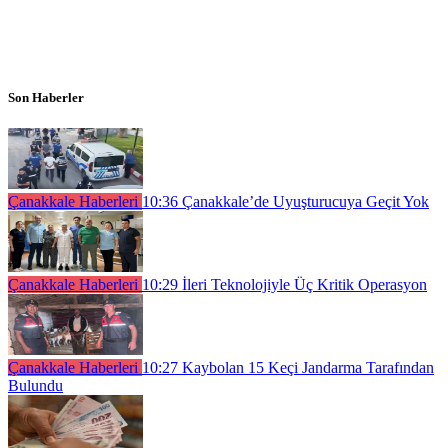
Son Haberler
Çanakkale Haberleri
10:36
Çanakkale’de Uyuşturucuya Geçit Yok
Çanakkale Haberleri
10:29
İleri Teknolojiyle Üç Kritik Operasyon
Çanakkale Haberleri
10:27
Kaybolan 15 Keçi Jandarma Tarafından
Bulundu