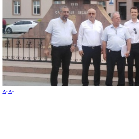
-
+
A
A