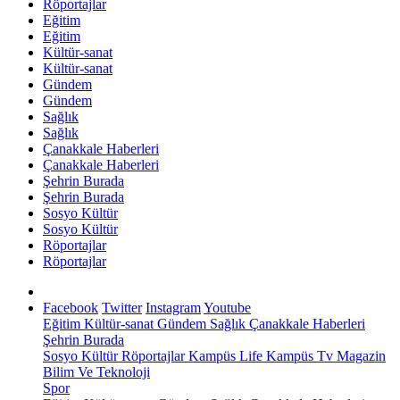
Röportajlar
Eğitim
Eğitim
Kültür-sanat
Kültür-sanat
Gündem
Gündem
Sağlık
Sağlık
Çanakkale Haberleri
Çanakkale Haberleri
Şehrin Burada
Şehrin Burada
Sosyo Kültür
Sosyo Kültür
Röportajlar
Röportajlar
Facebook
Twitter
Instagram
Youtube
Eğitim
Kültür-sanat
Gündem
Sağlık
Çanakkale Haberleri
Şehrin Burada
Sosyo Kültür
Röportajlar
Kampüs Life
Kampüs Tv
Magazin
Bilim Ve Teknoloji
Spor