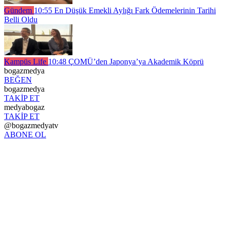
Gündem
10:55
En Düşük Emekli Aylığı Fark Ödemelerinin Tarihi
Belli Oldu
Kampüs Life
10:48
ÇOMÜ’den Japonya’ya Akademik Köprü
bogazmedya
BEĞEN
bogazmedya
TAKİP ET
medyabogaz
TAKİP ET
@bogazmedyatv
ABONE OL