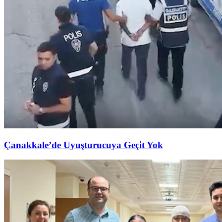
Çanakkale’de Uyuşturucuya Geçit Yok