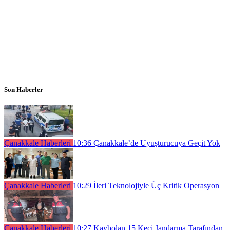
Son Haberler
Çanakkale Haberleri
10:36
Çanakkale’de Uyuşturucuya Geçit Yok
Çanakkale Haberleri
10:29
İleri Teknolojiyle Üç Kritik Operasyon
Çanakkale Haberleri
10:27
Kaybolan 15 Keçi Jandarma Tarafından