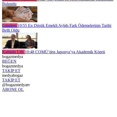
Bulundu
Gündem
10:55
En Düşük Emekli Aylığı Fark Ödemelerinin Tarihi
Belli Oldu
Kampüs Life
10:48
ÇOMÜ’den Japonya’ya Akademik Köprü
bogazmedya
BEĞEN
bogazmedya
TAKİP ET
medyabogaz
TAKİP ET
@bogazmedyatv
ABONE OL