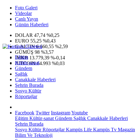
Foto Galeri
Videolar
Canlı Yayın
Günün Haberleri
DOLAR
47,74
%0,25
EURO
55,25
%0,43
G.ALTIN
6.660,55
%2,59
GÜMÜŞ
98
%3,57
Eğitim
IMKB
13.779,39
%-0,14
Kültür-sanat
BITCOIN
64.993
%0,03
Gündem
Sağlık
Çanakkale Haberleri
Şehrin Burada
Sosyo Kültür
Röportajlar
Facebook
Twitter
Instagram
Youtube
Eğitim
Kültür-sanat
Gündem
Sağlık
Çanakkale Haberleri
Şehrin Burada
Sosyo Kültür
Röportajlar
Kampüs Life
Kampüs Tv
Magazin
Bilim Ve Teknoloji