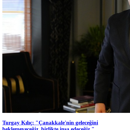
Turgay Kılıç: "Çanakkale'nin geleceğini
beklemeyeceğiz, birlikte inşa edeceğiz."