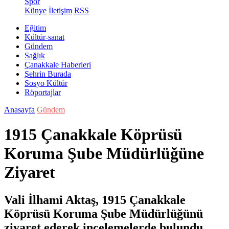
Spor
Künye
İletişim
RSS
Eğitim
Kültür-sanat
Gündem
Sağlık
Çanakkale Haberleri
Şehrin Burada
Sosyo Kültür
Röportajlar
Anasayfa
Gündem
1915 Çanakkale Köprüsü
Koruma Şube Müdürlüğüne
Ziyaret
Vali İlhami Aktaş, 1915 Çanakkale
Köprüsü Koruma Şube Müdürlüğünü
ziyaret ederek incelemelerde bulundu.