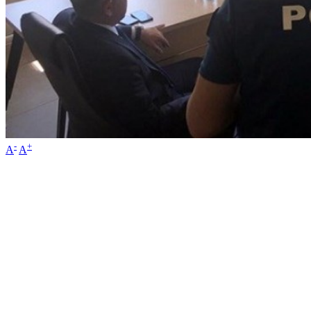
-
+
A
A