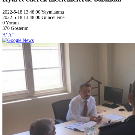
2022-5-18 13:48:00
Yayınlanma
2022-5-18 13:48:00
Güncelleme
0
Yorum
370
Gösterim
-
+
A
A