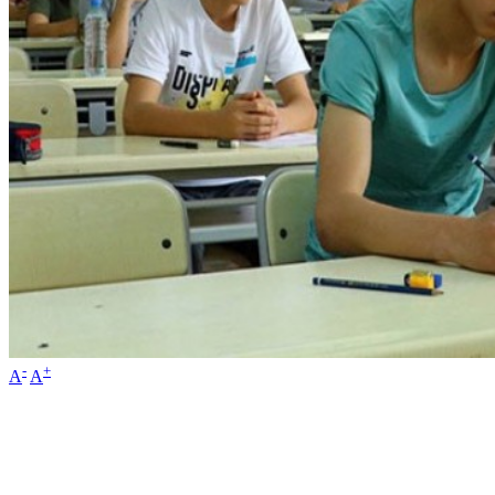
-
+
A
A