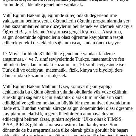
tarihinde 81 ilde ülke genelinde yapılacak.
Millî Eğitim Bakanlığı, eğitimde süreç odaklı değerlendirme
yaklaşımını benimseyerek öğrencilerin öğretim programlarında yer
alan kazanımları edinme düzeylerini belirlemek ve izlemek amacıyla
Öğrenci Başarı İzleme Araştırması gerçekleştirecek. Araştırma,
salgın döneminde öğrencilerin olası öğrenme kayıplarının tespit
edilerek gerekli desteklerin sağlanması açısından önem taşıyor.
17 Mayıs tarihinde 81 ilde ülke genelinde yapılacak izleme
araştırması, 4 ve 7. sınıf seviyelerinde Türkçe, matematik ve fen
bilimleri ders alanlarındaki kazanımları; 10. sınıf seviyesinde ise
Türk dili ve edebiyatı, matematik, fizik, kimya ve biyoloji ders
alanlarındaki kazanımları ölçecek.
Millî Eğitim Bakanı Mahmut Özer, konuya ilişkin yaptığı
açıklamada bu eğitim öğretim yılında okullarda yüz yüze eğitimin
sürekliliğini sağlamak için Bakanlık olarak tüm imkânların sarf
edildiğini ve gelinen noktadan büyük bir memnuniyet duyduklarını
ifade etti. Bundan sonraki süreçte salgın dönemindeki olası öğrenme
kayıplarının telafisi için gerekli tedbirlerin alınmaya devam
edileceğini belirten Özer, şunları söyledi: "Ülke olarak TIMSS,
PISA, PIRLS gibi uluslararası araştırmalara katılıyoruz. Son
dönemde de bu araştırmalarda ülke olarak gözle görülür bir başarı
elde ettik. Bu araştırmalar, eğitim sistemimizin gözden geçirilmesine