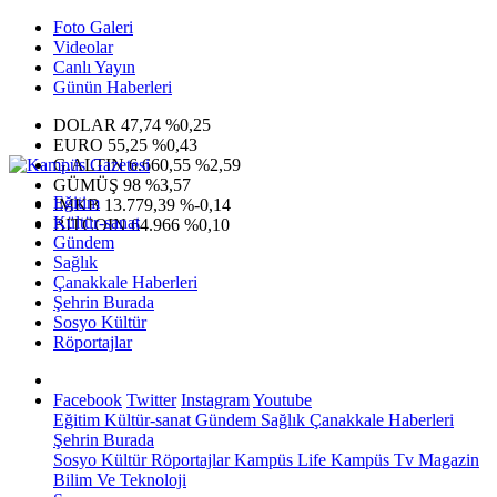
Foto Galeri
Videolar
Canlı Yayın
Günün Haberleri
DOLAR
47,74
%0,25
EURO
55,25
%0,43
G.ALTIN
6.660,55
%2,59
GÜMÜŞ
98
%3,57
Eğitim
IMKB
13.779,39
%-0,14
Kültür-sanat
BITCOIN
64.966
%0,10
Gündem
Sağlık
Çanakkale Haberleri
Şehrin Burada
Sosyo Kültür
Röportajlar
Facebook
Twitter
Instagram
Youtube
Eğitim
Kültür-sanat
Gündem
Sağlık
Çanakkale Haberleri
Şehrin Burada
Sosyo Kültür
Röportajlar
Kampüs Life
Kampüs Tv
Magazin
Bilim Ve Teknoloji