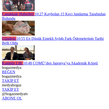
Çanakkale Haberleri
10:27
Kaybolan 15 Keçi Jandarma Tarafından
Bulundu
Gündem
10:55
En Düşük Emekli Aylığı Fark Ödemelerinin Tarihi
Belli Oldu
Kampüs Life
10:48
ÇOMÜ’den Japonya’ya Akademik Köprü
bogazmedya
BEĞEN
bogazmedya
TAKİP ET
medyabogaz
TAKİP ET
@bogazmedyatv
ABONE OL