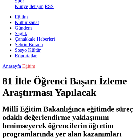
Spor
Künye
İletişim
RSS
Eğitim
Kültür-sanat
Gündem
Sağlık
Çanakkale Haberleri
Şehrin Burada
Sosyo Kültür
Röportajlar
Anasayfa
Eğitim
81 İlde Öğrenci Başarı İzleme
Araştırması Yapılacak
Millî Eğitim Bakanlığınca eğitimde süreç
odaklı değerlendirme yaklaşımını
benimseyerek öğrencilerin öğretim
programlarında yer alan kazanımları