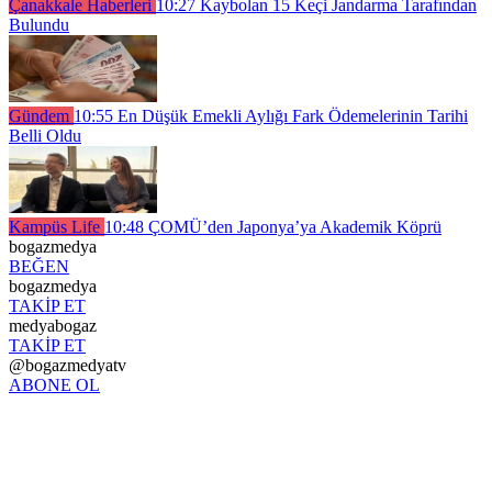
Çanakkale Haberleri
10:27
Kaybolan 15 Keçi Jandarma Tarafından
Bulundu
Gündem
10:55
En Düşük Emekli Aylığı Fark Ödemelerinin Tarihi
Belli Oldu
Kampüs Life
10:48
ÇOMÜ’den Japonya’ya Akademik Köprü
bogazmedya
BEĞEN
bogazmedya
TAKİP ET
medyabogaz
TAKİP ET
@bogazmedyatv
ABONE OL