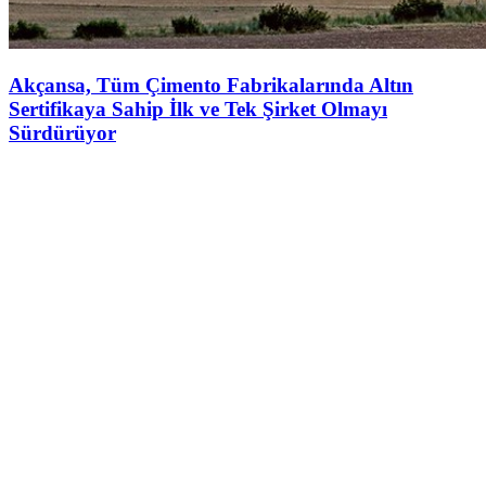
Akçansa, Tüm Çimento Fabrikalarında Altın
Sertifikaya Sahip İlk ve Tek Şirket Olmayı
Sürdürüyor