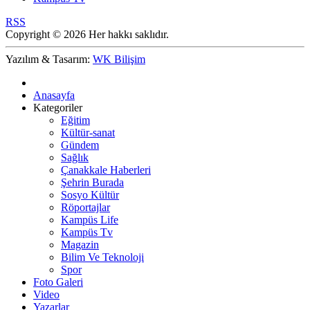
RSS
Copyright © 2026 Her hakkı saklıdır.
Yazılım & Tasarım:
WK Bilişim
Anasayfa
Kategoriler
Eğitim
Kültür-sanat
Gündem
Sağlık
Çanakkale Haberleri
Şehrin Burada
Sosyo Kültür
Röportajlar
Kampüs Life
Kampüs Tv
Magazin
Bilim Ve Teknoloji
Spor
Foto Galeri
Video
Yazarlar