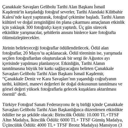
Çanakkale Savaşları Gelibolu Tarihi Alan Başkanı İsmail
Kaşdemir'in karşıladığı fotoğraf severler, Tarihi Alandaki Kilitbahir
Kalesi’nde kayıt yaptırarak, fotoğraf çekimine başladı. Tarihi Alanın
kültürel ve doğal zenginliğini ön plana çıkarması amaçlanan etkinlik
için yaklaşık 300 fotoğrafçı kayıt yaptırdı. Üç gün sürecek
etkinlikte yarışmacılar, şehitlerin anısını binlerce kare fotoğrafta
ölümsüzleştirecekler.
Jürinin belirleyeceği fotoğraflar ödüllendirilecek. Ödül alan
fotoğraflar, 20 Mayıs’ta açıklanacak. Ödül töreninin ise, yarışmada
seçilen fotoğraflardan oluşturulacak bir sergi ile Ağustos ayı
içerisinde yapılması planlanıyor. Etkinliğin, Tarihi Alanın
tanıtılmasına büyük bir katkı sağlayacağını belirten Çanakkale
Savaşları Gelibolu Tarihi Alan Başkanı İsmail Kaşdemir,
“Çanakkale Deniz ve Kara Savaşları’nın yaşandığı coğrafyanın
tarihi, kültürel, manevi değerleri ile doğal dokusunun tanıtılması ve
görsel değeri yüksek fotoğraflarla gelecek kuşaklara aktarılması
önemli" dedi.
Türkiye Fotoğraf Sanatı Federasyonu ile iş birliği içinde Çanakkale
Savaşları Gelibolu Tarihi Alan Başkanlığınca düzenlenen etkinlikte
ödüller ise şu şekilde olacak: Birincilik Ödülü: 10.000 TL+TFSF
Altın Madalya, İkincilik Ödülü: 6000 TL+ TFSF Gümüş Madalya,
Üçüncülük Ödülü: 4000 TL+ TFSF Bronz Madalya) Mansiyon (3