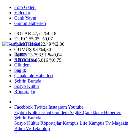
Foto Galeri
Videolar
Canlı Yayın
Günün Haberleri
DOLAR
47,71
%0,18
EURO
55,05
%0,07
G.ALTIN
6.622,49
%2,00
GÜMÜŞ
98
%4,30
Eğitim
IMKB
13.793,91
%-0,04
Kültür-sanat
BITCOIN
65.016
%0,75
Gündem
Sağlık
Çanakkale Haberleri
Şehrin Burada
Sosyo Kültür
Röportajlar
Facebook
Twitter
Instagram
Youtube
Eğitim
Kültür-sanat
Gündem
Sağlık
Çanakkale Haberleri
Şehrin Burada
Sosyo Kültür
Röportajlar
Kampüs Life
Kampüs Tv
Magazin
Bilim Ve Teknoloji