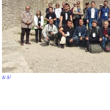
-
+
A
A