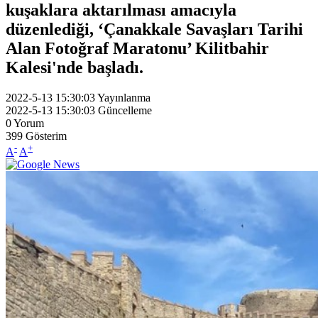
kuşaklara aktarılması amacıyla
düzenlediği, ‘Çanakkale Savaşları Tarihi
Alan Fotoğraf Maratonu’ Kilitbahir
Kalesi'nde başladı.
2022-5-13 15:30:03
Yayınlanma
2022-5-13 15:30:03
Güncelleme
0
Yorum
399
Gösterim
-
+
A
A