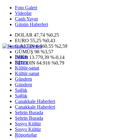
Foto Galeri
Videolar
Canlı Yayın
Günün Haberleri
DOLAR
47,74
%0,25
EURO
55,25
%0,43
G.ALTIN
6.660,55
%2,59
GÜMÜŞ
98
%3,57
Eğitim
IMKB
13.779,39
%-0,14
Eğitim
BITCOIN
64.916
%0,79
Kültür-sanat
Kültür-sanat
Gündem
Gündem
Sağlık
Sağlık
Çanakkale Haberleri
Çanakkale Haberleri
Şehrin Burada
Şehrin Burada
Sosyo Kültür
Sosyo Kültür
Röportajlar