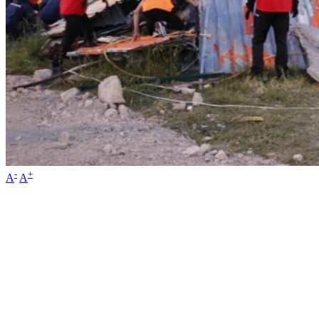
-
+
A
A