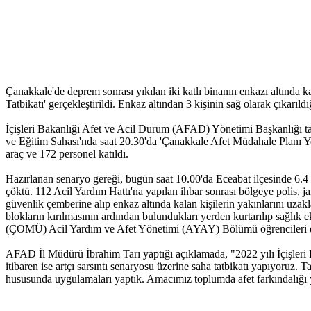
Çanakkale'de deprem sonrası yıkılan iki katlı binanın enkazı altınd
Tatbikatı' gerçekleştirildi. Enkaz altından 3 kişinin sağ olarak çıkarıldı
İçişleri Bakanlığı Afet ve Acil Durum (AFAD) Yönetimi Başkanlığı tar
ve Eğitim Sahası'nda saat 20.30'da 'Çanakkale Afet Müdahale Planı Ye
araç ve 172 personel katıldı.
Hazırlanan senaryo gereği, bugün saat 10.00'da Eceabat ilçesinde 6.4
çöktü. 112 Acil Yardım Hattı'na yapılan ihbar sonrası bölgeye polis,
güvenlik çemberine alıp enkaz altında kalan kişilerin yakınlarını uzakl
blokların kırılmasının ardından bulundukları yerden kurtarılıp sağlık 
(ÇOMÜ) Acil Yardım ve Afet Yönetimi (AYAY) Bölümü öğrencileri d
AFAD İl Müdürü İbrahim Tarı yaptığı açıklamada, "2022 yılı İçişleri Ba
itibaren ise artçı sarsıntı senaryosu üzerine saha tatbikatı yapıyoruz. 
hususunda uygulamaları yaptık. Amacımız toplumda afet farkındalığı y