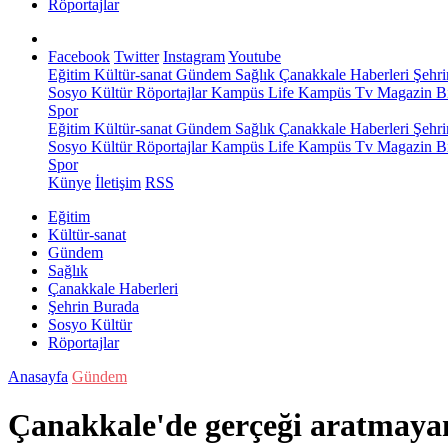
Röportajlar
Facebook
Twitter
Instagram
Youtube
Eğitim
Kültür-sanat
Gündem
Sağlık
Çanakkale Haberleri
Şehri
Sosyo Kültür
Röportajlar
Kampüs Life
Kampüs Tv
Magazin
Bi
Spor
Eğitim
Kültür-sanat
Gündem
Sağlık
Çanakkale Haberleri
Şehri
Sosyo Kültür
Röportajlar
Kampüs Life
Kampüs Tv
Magazin
Bi
Spor
Künye
İletişim
RSS
Eğitim
Kültür-sanat
Gündem
Sağlık
Çanakkale Haberleri
Şehrin Burada
Sosyo Kültür
Röportajlar
Anasayfa
Gündem
Çanakkale'de gerçeği aratmaya