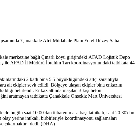
) kapsamında 'Çanakkale Afet Müdahale Planı Yerel Düzey Saha
akkale merkezine bağlı Çınarlı köyü girişindeki AFAD Lojistik Depo
ktaş ile AFAD İl Müdürü İbrahim Tarı koordinasyonundaki tatbikata 44
ınlarındaki 2 katlı bina 5.5 büyüklüğündeki artçı sarsıntıyla
 ait ekipler sevk edildi. Bölgeye ulaşan ekipler bina enkazını
aldığı belirlendi. Enkaz altında ulaşılan 3 kişi beton
rçeğini aratmayan tatbikatta Çanakkale Onsekiz Mart Üniversitesi
e de bugün saat 10.00'dan itibaren masa başı tatbikatı, saat 20.30'dan
n olay yerine intikali, birbirleriyle koordinasyonu sağlamaları
eye çıkarmaktır" dedi. (DHA)