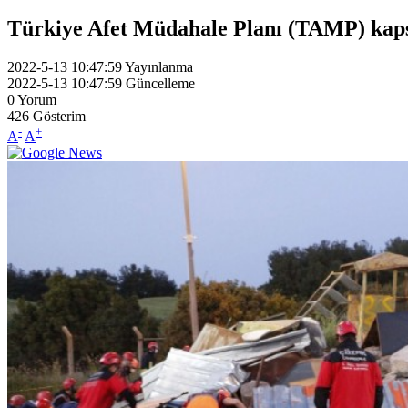
Türkiye Afet Müdahale Planı (TAMP) kapsa
2022-5-13 10:47:59
Yayınlanma
2022-5-13 10:47:59
Güncelleme
0
Yorum
426
Gösterim
-
+
A
A