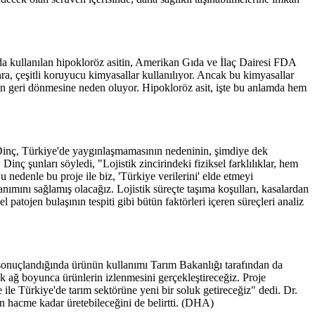
a kullanılan hipokloröz asitin, Amerikan Gıda ve İlaç Dairesi FDA
ra, çeşitli koruyucu kimyasallar kullanılıyor. Ancak bu kimyasallar
erin geri dönmesine neden oluyor. Hipokloröz asit, işte bu anlamda hem
. Dinç, Türkiye'de yaygınlaşmamasının nedeninin, şimdiye dek
inç şunları söyledi, "Lojistik zincirindeki fiziksel farklılıklar, hem
 nedenle bu proje ile biz, 'Türkiye verilerini' elde etmeyi
anımını sağlamış olacağız. Lojistik süreçte taşıma koşulları, kasalardan
 patojen bulaşının tespiti gibi bütün faktörleri içeren süreçleri analiz
 sonuçlandığında ürünün kullanımı Tarım Bakanlığı tarafından da
tik ağ boyunca ürünlerin izlenmesini gerçekleştireceğiz. Proje
le Türkiye'de tarım sektörüne yeni bir soluk getireceğiz" dedi. Dr.
on hacme kadar üretebileceğini de belirtti. (DHA)