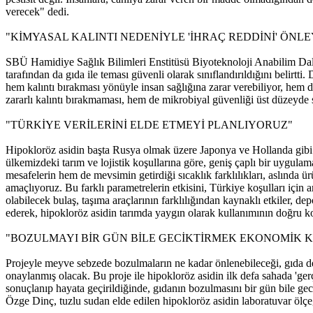
verecek" dedi.
"KİMYASAL KALINTI NEDENİYLE 'İHRAÇ REDDİNİ' ÖNL
SBÜ Hamidiye Sağlık Bilimleri Enstitüsü Biyoteknoloji Anabilim Dalı
tarafından da gıda ile teması güvenli olarak sınıflandırıldığını belir
hem kalıntı bırakması yönüyle insan sağlığına zarar verebiliyor, hem d
zararlı kalıntı bırakmaması, hem de mikrobiyal güvenliği üst düzeyde 
"TÜRKİYE VERİLERİNİ ELDE ETMEYİ PLANLIYORUZ"
Hipokloröz asidin başta Rusya olmak üzere Japonya ve Hollanda gibi b
ülkemizdeki tarım ve lojistik koşullarına göre, geniş çaplı bir uygulama
mesafelerin hem de mevsimin getirdiği sıcaklık farklılıkları, aslında ü
amaçlıyoruz. Bu farklı parametrelerin etkisini, Türkiye koşulları için 
olabilecek bulaş, taşıma araçlarının farklılığından kaynaklı etkiler, de
ederek, hipokloröz asidin tarımda yaygın olarak kullanımının doğru k
"BOZULMAYI BİR GÜN BİLE GECİKTİRMEK EKONOMİK
Projeyle meyve sebzede bozulmaların ne kadar önlenebileceği, gıda d
onaylanmış olacak. Bu proje ile hipokloröz asidin ilk defa sahada 'gerç
sonuçlanıp hayata geçirildiğinde, gıdanın bozulmasını bir gün bile ge
Özge Dinç, tuzlu sudan elde edilen hipokloröz asidin laboratuvar ölçe