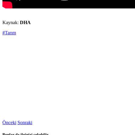
Kaynak:
DHA
#Tarım
Önceki
Sonraki
Bunlar da ilginizi çekebilir