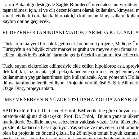
Tarım Bakanlığı desteğiyle Sağlık Bilimleri Üniversitesi'nin yürüttü
taşınabilmesi için, el ve cilt dezenfektanı olarak kullanılan, kimyasal
zararlı etkilerini ortadan kaldırmak için kullanılan kimyasalların ku
kaybın önüne geçilecek.
EL DEZENFEKTANINDAKİ MADDE TARIMDA KULLANIL
Türk tarımına yeni bir soluk getirecek bu önemli projede, Maltepe Ün
Türkiye'nin en büyük zincir marketler grubu ve meyve suyu firmaları 
edilen 'hipokloröz asidin', tarımda geniş ölçekli kullanımı test edilecek
Tuzlu suyun elektrolize edilmesiyle elde edilen hipokloröz asit, spre
dek küf, kir, toz, mantar gibi pekçok nedenle çürümesi engellenmeye ça
kullanımının yaygınlaştırılması için kullanılacak. Aynı yöntemin Hol
dünya tarafından tercih ediliyor. Projenin yürütücüsü Sağlık Bilimle
Özge Dinç, projeyi anlattı.
"MEYVE SEBZENİN YÜZDE 50'Sİ DAHA YOLDA ZARAR 
SBÜ Rektörü Prof. Dr. Cevdet Erdöl, BM verilerine göre dünyada yakla
önemde olduğuna dikkat çekti. Prof. Dr. Erdöl, "Bunun yansıra ülkemiz
marketlerde özellikle meyve sebzelerin yaklaşık yüzde 10'u, tüketiciye
yüzde 50 kadarı da hasar görüyor. Yaş sebze ve meyvelerin raf ömürleri
olan bu projenin en önemli çıktısı, bu 26 milyon tonun büyük kısmını
pestisit değil. İnsanlara, canlıya zarar veren bir madde olmadığından