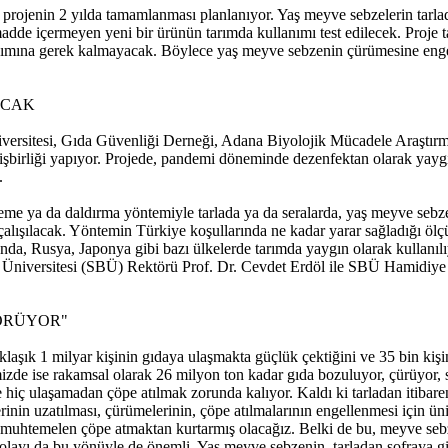
ğü projenin 2 yılda tamamlanması planlanıyor. Yaş meyve sebzelerin tar
 madde içermeyen yeni bir ürünün tarımda kullanımı test edilecek. Proje t
llanımına gerek kalmayacak. Böylece yaş meyve sebzenin çürümesine enge
ACAK
iversitesi, Gıda Güvenliği Derneği, Adana Biyolojik Mücadele Araştırma
işbirliği yapıyor. Projede, pandemi döneminde dezenfektan olarak yaygın
.
yleme ya da daldırma yöntemiyle tarlada ya da seralarda, yaş meyve sebz
lışılacak. Yöntemin Türkiye koşullarında ne kadar yarar sağladığı ölçül
landa, Rusya, Japonya gibi bazı ülkelerde tarımda yaygın olarak kullan
ri Üniversitesi (SBÜ) Rektörü Prof. Dr. Cevdet Erdöl ile SBÜ Hamidiye 
GÖRÜYOR"
şık 1 milyar kişinin gıdaya ulaşmakta güçlük çektiğini ve 35 bin kişi
de ise rakamsal olarak 26 milyon ton kadar gıda bozuluyor, çürüyor, so
 hiç ulaşamadan çöpe atılmak zorunda kalıyor. Kaldı ki tarladan itibare
nin uzatılması, çürümelerinin, çöpe atılmalarının engellenmesi için üni
 muhtemelen çöpe atmaktan kurtarmış olacağız. Belki de bu, meyve sebz
 dolayı da bu yönüyle de önemli. Yaş meyve sebzenin, tarladan sofraya gi