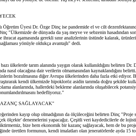
EYECEK
 Öğretim Üyesi Dr. Özge Dinç ise pandemide el ve cilt dezenfektanınd
tti. Dinç "Ülkemizde de dünyada da yaş meyve ve sebzenin hasadından son
e ihracat aşamasında gerekli sınır analizlerinin üstünde kalarak, ürünl
sağlaması yönüyle oldukça avantajlı" dedi.
azı ülkelerde tarım alanında yaygın olarak kullanıldığını belirten Dr
da nasıl olacağına dair verilerin olmamasından kaynaklandığını belirtti. D
rünlerin bozulmasına diğer Avrupa ülkelerinden daha fazla etki ediyor. Bu
araştırarak kendi ülkemizde hipokloröz asidin tarımda doğru şekilde kull
polama alanlarında, hallerdeki bekleme alanlarında oluşabilecek potansiyel
onumlandırılmasını hedefliyoruz."
 KAZANÇ SAĞLAYACAK"
eğerinden kayıp olup olmadığının da ölçüleceğini belirten Dinç "Proje
ek ölçekte' denemelerini yapacağız. Çeşitli veri kaydedicilerle de lojis
ciktirmemiz, bize hem ekonomik bir kazanç sağlayacak, hem de bu proje i
ğinde üretilen formunun, kendi imalatları olan jeneratörlerde ayda 15 t