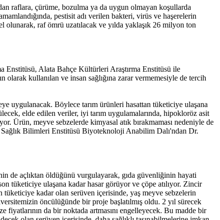
ladan raflara, çürüme, bozulma ya da uygun olmayan koşullarda
amamlandığında, pestisit adı verilen bakteri, virüs ve haşerelerin
l olunarak, raf ömrü uzatılacak ve yılda yaklaşık 26 milyon ton
 Enstitüsü, Alata Bahçe Kültürleri Araştırma Enstitüsü ile
 olarak kullanılan ve insan sağlığına zarar vermemesiyle de tercih
eye uygulanacak. Böylece tarım ürünleri hasattan tüketiciye ulaşana
ecek, elde edilen veriler, iyi tarım uygulamalarında, hipokloröz asit
ılıyor. Ürün, meyve sebzelerde kimyasal atık bırakmaması nedeniyle de
Sağlık Bilimleri Enstitüsü Biyoteknoloji Anabilim Dalı'ndan Dr.
nin de açlıktan öldüğünü vurgulayarak, gıda güvenliğinin hayati
n tüketiciye ulaşana kadar hasar görüyor ve çöpe atılıyor. Zincir
n tüketiciye kadar olan serüven içerisinde, yaş meyve sebzelerin
versitemizin öncülüğünde bir proje başlatılmış oldu. 2 yıl sürecek
e fiyatlarının da bir noktada artmasını engelleyecek. Bu madde bir
decek olan serüven içerisinde, daha sağlıklı taşınabilmelerine imkan