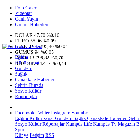
Foto Galeri
Videolar
Canlı Yayın
Günün Haberleri
DOLAR
47,70
%0,16
EURO
55,06
%0,09
G.ALTIN
6.495,30
%0,04
GÜMÜŞ
94
%0,05
Eğitim
IMKB
13.798,82
%0,70
Kültür-sanat
BITCOIN
64.417
%-0,44
Gündem
Sağlık
Çanakkale Haberleri
Şehrin Burada
Sosyo Kültür
Röportajlar
Facebook
Twitter
Instagram
Youtube
Eğitim
Kültür-sanat
Gündem
Sağlık
Çanakkale Haberleri
Şehri
Sosyo Kültür
Röportajlar
Kampüs Life
Kampüs Tv
Magazin
Bi
Spor
Künye
İletişim
RSS