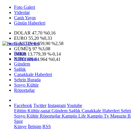
Foto Galeri
Videolar
Canlı Yayın
Günün Haberleri
DOLAR
47,70
%0,16
EURO
55,20
%0,33
G.ALTIN
6.659,90
%2,58
GÜMÜŞ
97
%3,08
Eğitim
IMKB
13.779,39
%-0,14
Kültür-sanat
BITCOIN
64.964
%0,41
Gündem
Sağlık
Çanakkale Haberleri
Şehrin Burada
Sosyo Kültür
Röportajlar
Facebook
Twitter
Instagram
Youtube
Eğitim
Kültür-sanat
Gündem
Sağlık
Çanakkale Haberleri
Şehri
Sosyo Kültür
Röportajlar
Kampüs Life
Kampüs Tv
Magazin
Bi
Spor
Künye
İletişim
RSS