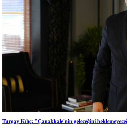
Turgay Kılıç: "Çanakkale'nin geleceğini beklemeyeceği