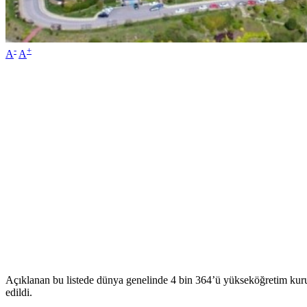
-
+
A
A
Açıklanan bu listede dünya genelinde 4 bin 364’ü yükseköğretim kuru
edildi.