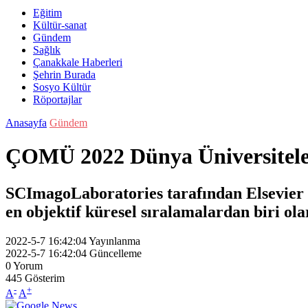
Eğitim
Kültür-sanat
Gündem
Sağlık
Çanakkale Haberleri
Şehrin Burada
Sosyo Kültür
Röportajlar
Anasayfa
Gündem
ÇOMÜ 2022 Dünya Üniversiteler 
SCImagoLaboratories tarafından Elsevier i
en objektif küresel sıralamalardan biri ol
2022-5-7 16:42:04
Yayınlanma
2022-5-7 16:42:04
Güncelleme
0
Yorum
445
Gösterim
-
+
A
A