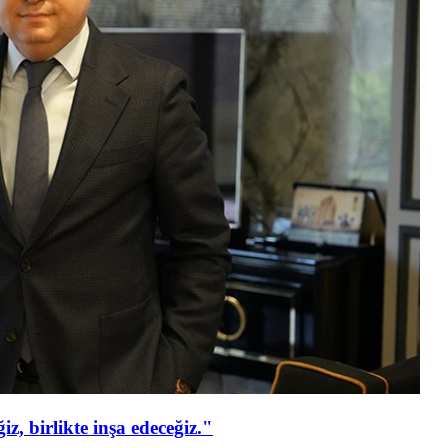
z, birlikte inşa edeceğiz."