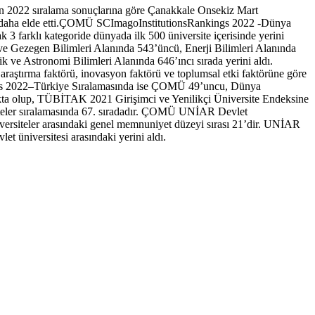
anan 2022 sıralama sonuçlarına göre Çanakkale Onsekiz Mart
arı daha elde etti.ÇOMÜ SCImagoInstitutionsRankings 2022 -Dünya
 3 farklı kategoride dünyada ilk 500 üniversite içerisinde yerini
 Gezegen Bilimleri Alanında 543’üncü, Enerji Bilimleri Alanında
k ve Astronomi Bilimleri Alanında 646’ıncı sırada yerini aldı.
araştırma faktörü, inovasyon faktörü ve toplumsal etki faktörüne göre
nkings 2022–Türkiye Sıralamasında ise ÇOMÜ 49’uncu, Dünya
akta olup, TÜBİTAK 2021 Girişimci ve Yenilikçi Üniversite Endeksine
siteler sıralamasında 67. sıradadır. ÇOMÜ UNİAR Devlet
ersiteler arasındaki genel memnuniyet düzeyi sırası 21’dir. UNİAR
t üniversitesi arasındaki yerini aldı.