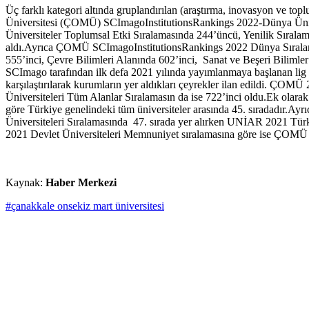
Üç farklı kategori altında gruplandırılan (araştırma, inovasyon ve t
Üniversitesi (ÇOMÜ) SCImagoInstitutionsRankings 2022-Dünya Üniver
Üniversiteler Toplumsal Etki Sıralamasında 244’üncü, Yenilik Sıralamas
aldı.Ayrıca ÇOMÜ SCImagoInstitutionsRankings 2022 Dünya Sıralamas
555’inci, Çevre Bilimleri Alanında 602’inci, Sanat ve Beşeri Bilimler
SCImago tarafından ilk defa 2021 yılında yayımlanmaya başlanan lig ta
karşılaştırılarak kurumların yer aldıkları çeyrekler ilan edildi. 
Üniversiteleri Tüm Alanlar Sıralamasın da ise 722’inci oldu.Ek ola
göre Türkiye genelindeki tüm üniversiteler arasında 45. sıradadır.
Üniversiteleri Sıralamasında 47. sırada yer alırken UNİAR 2021 Tür
2021 Devlet Üniversiteleri Memnuniyet sıralamasına göre ise ÇOMÜ 2020
Kaynak:
Haber Merkezi
#çanakkale onsekiz mart üniversitesi