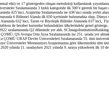
oplumsal etki) ve 17 göstergeden oluşan metodoloji kullanılarak yayıml
siteler Sıralamasında 3 farklı kategoride ilk 500’e girerek bir baş
ında 425’inci, Araştırma Sıralamasında ise 436’ıncı sırada yerini alarak
ında 6 Bilimsel Alanda ilk 650 içerisinde bulunmakta olup, Dünya ve
 Alanında 632’inci, Tarım ve Biyolojik Bilimler Alanında 637’inci, Fizi
blosu ile beraber kurumlar bulundukları ülkelerindeki genel gösterge, 
ÇOMÜ 2022 sıralamasında Q2 diliminde yer aldı. SCImagoInstitutionsRa
rak ÇOMÜ; QS Avrupa Orta Aysa Sıralamasında ise 251. sırada yer alm
Ayrıca ÇOMÜ URAP Devlet Üniversiteleri Sıralamasında 55. tüm üniver
kiye Üniversiteler Memnuniyet Araştırmasına göre ülkemizdeki tüm üniv
 yılında 11. sıradayken 2021 yılında 9. sıraya yükselerek ilk 10 devle