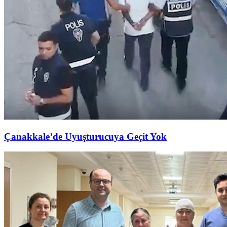
Çanakkale’de Uyuşturucuya Geçit Yok