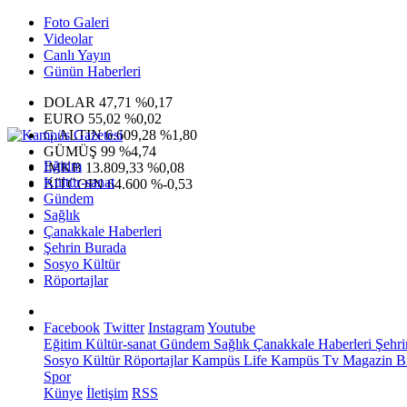
Foto Galeri
Videolar
Canlı Yayın
Günün Haberleri
DOLAR
47,71
%0,17
EURO
55,02
%0,02
G.ALTIN
6.609,28
%1,80
GÜMÜŞ
99
%4,74
Eğitim
IMKB
13.809,33
%0,08
Kültür-sanat
BITCOIN
64.600
%-0,53
Gündem
Sağlık
Çanakkale Haberleri
Şehrin Burada
Sosyo Kültür
Röportajlar
Facebook
Twitter
Instagram
Youtube
Eğitim
Kültür-sanat
Gündem
Sağlık
Çanakkale Haberleri
Şehri
Sosyo Kültür
Röportajlar
Kampüs Life
Kampüs Tv
Magazin
Bi
Spor
Künye
İletişim
RSS