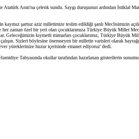
kte Atatürk Anıtı'na çelenk sundu. Saygı duruşunun ardından İstiklal 
kayıtsız şartsız aziz milletimize teslim edildiği şanlı Meclisimizin a
e her zaman özel bir yeri olan çocuklarımıza Türkiye Büyük Millet Mec
r. Geleceğimizin kıymetli mimarları çocuklarımız, Türkiye Büyük Mille
ışın. Sizleri böylesine önemseyen bir milletin varisleri olarak bayrağı
ever yüreklerinize huzur içerisinde emanet ediyoruz' dedi.
midiye Tabyasında okullar tarafından hazırlanan gösterilerin sunumu