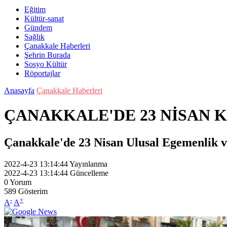
Eğitim
Kültür-sanat
Gündem
Sağlık
Çanakkale Haberleri
Şehrin Burada
Sosyo Kültür
Röportajlar
Anasayfa
Çanakkale Haberleri
ÇANAKKALE'DE 23 NİSAN K
Çanakkale'de 23 Nisan Ulusal Egemenlik v
2022-4-23 13:14:44
Yayınlanma
2022-4-23 13:14:44
Güncelleme
0
Yorum
589
Gösterim
-
+
A
A