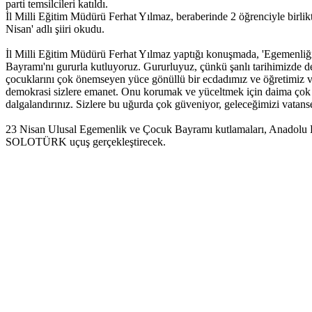
parti temsilcileri katıldı.
İl Milli Eğitim Müdürü Ferhat Yılmaz, beraberinde 2 öğrenciyle birli
Nisan' adlı şiiri okudu.
İl Milli Eğitim Müdürü Ferhat Yılmaz yaptığı konuşmada, 'Egemenliğin 
Bayramı'nı gururla kutluyoruz. Gururluyuz, çünkü şanlı tarihimizde d
çocuklarını çok önemseyen yüce gönüllü bir ecdadımız ve öğretimiz va
demokrasi sizlere emanet. Onu korumak ve yüceltmek için daima çok çal
dalgalandırınız. Sizlere bu uğurda çok güveniyor, geleceğimizi vatans
23 Nisan Ulusal Egemenlik ve Çocuk Bayramı kutlamaları, Anadolu Ha
SOLOTÜRK uçuş gerçekleştirecek.