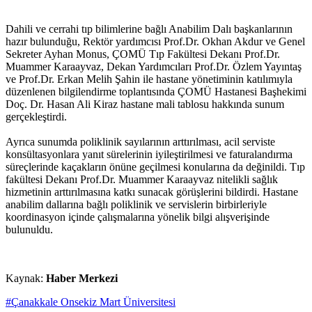
Dahili ve cerrahi tıp bilimlerine bağlı Anabilim Dalı başkanlarının
hazır bulunduğu, Rektör yardımcısı Prof.Dr. Okhan Akdur ve Genel
Sekreter Ayhan Monus, ÇOMÜ Tıp Fakültesi Dekanı Prof.Dr.
Muammer Karaayvaz, Dekan Yardımcıları Prof.Dr. Özlem Yayıntaş
ve Prof.Dr. Erkan Melih Şahin ile hastane yönetiminin katılımıyla
düzenlenen bilgilendirme toplantısında ÇOMÜ Hastanesi Başhekimi
Doç. Dr. Hasan Ali Kiraz hastane mali tablosu hakkında sunum
gerçekleştirdi.
Ayrıca sunumda poliklinik sayılarının arttırılması, acil serviste
konsültasyonlara yanıt sürelerinin iyileştirilmesi ve faturalandırma
süreçlerinde kaçakların önüne geçilmesi konularına da değinildi. Tıp
fakültesi Dekanı Prof.Dr. Muammer Karaayvaz nitelikli sağlık
hizmetinin arttırılmasına katkı sunacak görüşlerini bildirdi. Hastane
anabilim dallarına bağlı poliklinik ve servislerin birbirleriyle
koordinasyon içinde çalışmalarına yönelik bilgi alışverişinde
bulunuldu.
Kaynak:
Haber Merkezi
#Çanakkale Onsekiz Mart Üniversitesi