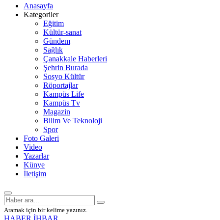
Anasayfa
Kategoriler
Eğitim
Kültür-sanat
Gündem
Sağlık
Çanakkale Haberleri
Şehrin Burada
Sosyo Kültür
Röportajlar
Kampüs Life
Kampüs Tv
Magazin
Bilim Ve Teknoloji
Spor
Foto Galeri
Video
Yazarlar
Künye
İletişim
Aramak için bir kelime yazınız.
HABER İHBAR