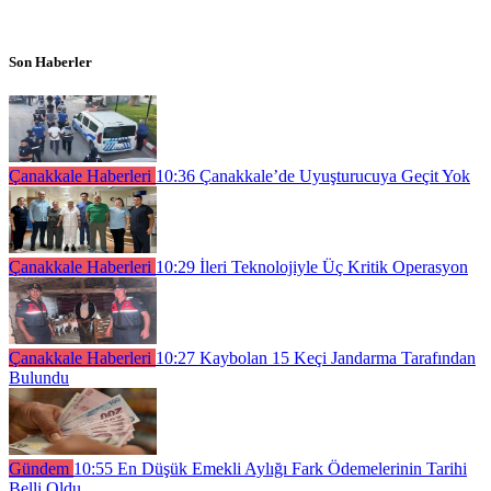
Son Haberler
Çanakkale Haberleri
10:36
Çanakkale’de Uyuşturucuya Geçit Yok
Çanakkale Haberleri
10:29
İleri Teknolojiyle Üç Kritik Operasyon
Çanakkale Haberleri
10:27
Kaybolan 15 Keçi Jandarma Tarafından
Bulundu
Gündem
10:55
En Düşük Emekli Aylığı Fark Ödemelerinin Tarihi
Belli Oldu