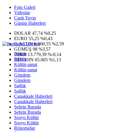
Foto Galeri
Videolar
Canlı Yayın
Günün Haberleri
DOLAR
47,74
%0,25
EURO
55,25
%0,43
G.ALTIN
6.660,55
%2,59
GÜMÜŞ
98
%3,57
Eğitim
IMKB
13.779,39
%-0,14
Eğitim
BITCOIN
65.005
%1,13
Kültür-sanat
Kültür-sanat
Gündem
Gündem
Sağlık
Sağlık
Çanakkale Haberleri
Çanakkale Haberleri
Şehrin Burada
Şehrin Burada
Sosyo Kültür
Sosyo Kültür
Röportajlar