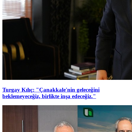
Turgay Kılıç: "Çanakkale'nin geleceğini
beklemeyeceğiz, birlikte inşa edeceğiz."