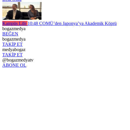
Kampüs Life
10:48
ÇOMÜ’den Japonya’ya Akademik Köprü
bogazmedya
BEĞEN
bogazmedya
TAKİP ET
medyabogaz
TAKİP ET
@bogazmedyatv
ABONE OL